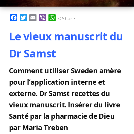
Facebook
Twitter
Email
Viber
WhatsApp
< Share
Le vieux manuscrit du
Dr Samst
Comment utiliser Sweden amère
pour l’application interne et
externe. Dr Samst recettes du
vieux manuscrit. Insérer du livre
Santé par la pharmacie de Dieu
par Maria Treben