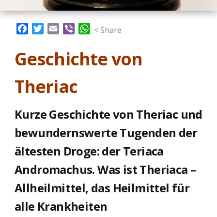
Facebook
Twitter
Email
Viber
WhatsApp
< Share
Geschichte von
Theriac
Kurze Geschichte von Theriac und
bewundernswerte Tugenden der
ältesten Droge: der Teriaca
Andromachus. Was ist Theriaca –
Allheilmittel, das Heilmittel für
alle Krankheiten